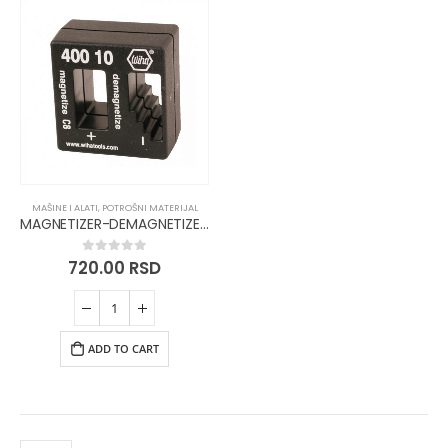
MAŠINE I ALATI
,
POTROŠNI MATERIJAL
MAGNETIZER-DEMAGNETIZER WIHA
720.00
RSD
0
out of 5
ADD TO CART