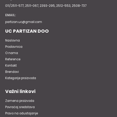
011/2511-577, 2511-067, 2393-295, 2512-553, 2508-737
EMAIL:
partizan.uc@gmail.com
UC PARTIZAN DOO
Naslovna
Prodavnica
O nama
Reference
Kontakt
Brendovi
Kategorije proizvoda
Važni linkovi
Zamena proizvoda
Povraćaj sredstava
Pravo na odustajanje