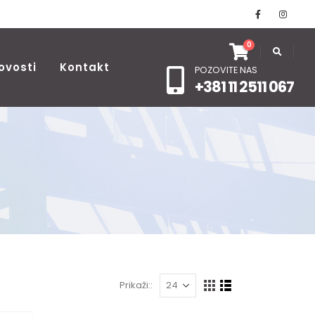
0
ovosti
Kontakt
POZOVITE NAS
+381 11 2511 067
Prikaži::