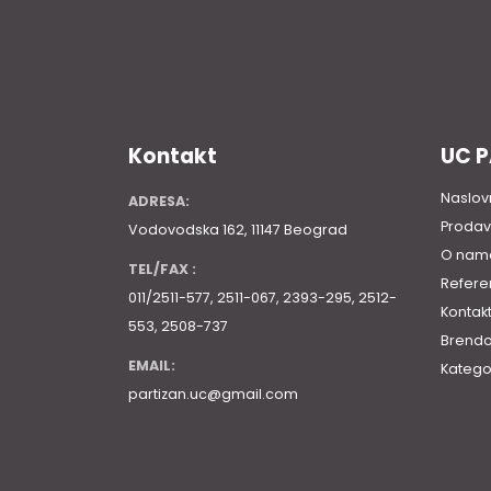
Kontakt
UC 
Naslov
ADRESA:
Prodav
Vodovodska 162, 11147 Beograd
O nam
TEL/FAX :
Refere
011/2511-577, 2511-067, 2393-295, 2512-
Kontak
553, 2508-737
Brendo
EMAIL:
Katego
partizan.uc@gmail.com