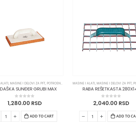
 ALATI
,
MAŠINE I DELOVI ZA PFT
,
POTROŠNI MATERIJAL
MAŠINE I ALATI
,
MAŠINE I DELOVI ZA PFT
,
POT
RDAŠKA SUNĐER GRUBI MAX
RABA REŠETKASTA 280X1
0
out of 5
0
out of 5
1,280.00
RSD
2,040.00
RSD
ADD TO CART
ADD TO CA