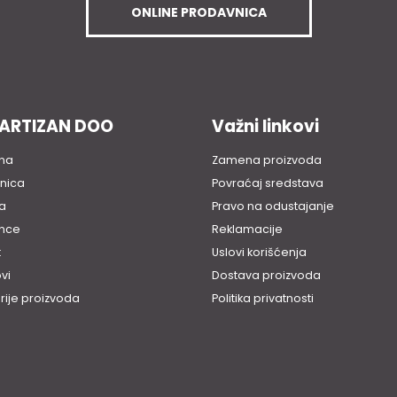
ONLINE PRODAVNICA
PARTIZAN DOO
Važni linkovi
na
Zamena proizvoda
nica
Povraćaj sredstava
a
Pravo na odustajanje
nce
Reklamacije
t
Uslovi korišćenja
vi
Dostava proizvoda
rije proizvoda
Politika privatnosti