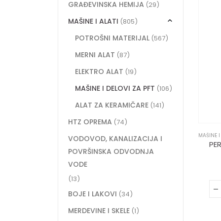
GRAĐEVINSKA HEMIJA
(29)
MAŠINE I ALATI
(805)
POTROŠNI MATERIJAL
(567)
MERNI ALAT
(87)
ELEKTRO ALAT
(19)
MAŠINE I DELOVI ZA PFT
(106)
ALAT ZA KERAMIČARE
(141)
HTZ OPREMA
(74)
MAŠINE I
VODOVOD, KANALIZACIJA I
PE
POVRŠINSKA ODVODNJA
VODE
(13)
BOJE I LAKOVI
(34)
MERDEVINE I SKELE
(1)