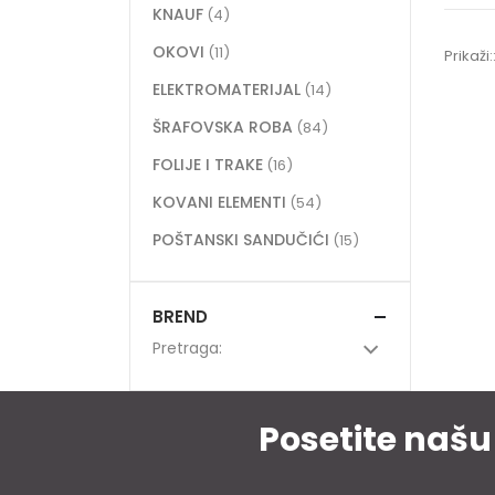
KNAUF
(4)
OKOVI
(11)
Prikaži:
ELEKTROMATERIJAL
(14)
ŠRAFOVSKA ROBA
(84)
FOLIJE I TRAKE
(16)
KOVANI ELEMENTI
(54)
POŠTANSKI SANDUČIĆI
(15)
BREND
Pretraga:
Posetite našu