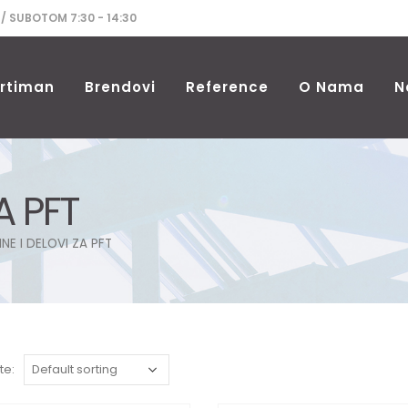
 / SUBOTOM 7:30 - 14:30
rtiman
Brendovi
Reference
O Nama
N
A PFT
NE I DELOVI ZA PFT
te: