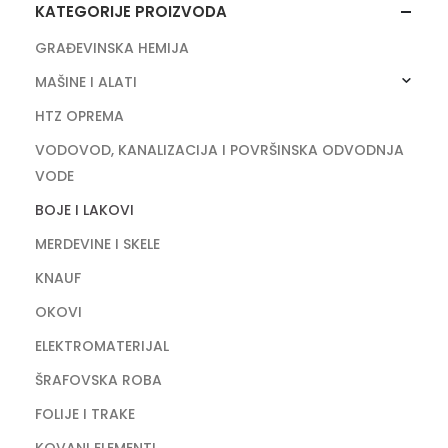
KATEGORIJE PROIZVODA
GRAĐEVINSKA HEMIJA
MAŠINE I ALATI
HTZ OPREMA
VODOVOD, KANALIZACIJA I POVRŠINSKA ODVODNJA
VODE
BOJE I LAKOVI
MERDEVINE I SKELE
KNAUF
OKOVI
ELEKTROMATERIJAL
ŠRAFOVSKA ROBA
FOLIJE I TRAKE
KOVANI ELEMENTI