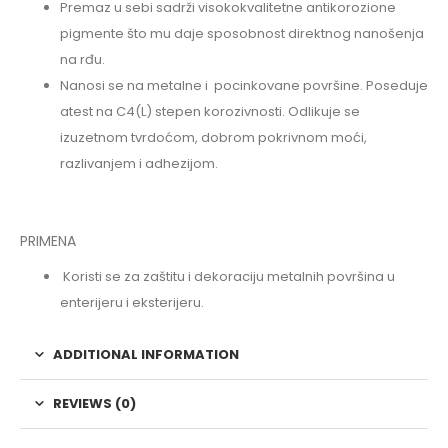
Premaz u sebi sadrži visokokvalitetne antikorozione
pigmente što mu daje sposobnost direktnog nanošenja
na rđu.
Nanosi se na metalne i pocinkovane površine. Poseduje
atest na C4(L) stepen korozivnosti. Odlikuje se
izuzetnom tvrdoćom, dobrom pokrivnom moći,
razlivanjem i adhezijom.
PRIMENA
Koristi se za zaštitu i dekoraciju metalnih površina u
enterijeru i eksterijeru.
ADDITIONAL INFORMATION
REVIEWS (0)