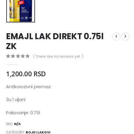
EMAJL LAK DIREKT 0.75l
ZK
( There are no reviews yet. )
0
out of 5
1,200.00
RSD
Antikorozivni premaz
3u 1 uljani
Pakovanje: 0.75l
SKU:
N/A
CATEGORY:
BOJE I LAKOVI