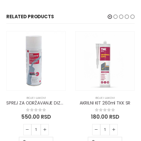
RELATED PRODUCTS
BOJE I LAKOVI
BOJE I LAKOVI
SPREJ ZA ODRŽAVANJE DIZNI NA CO2 APA
AKRILNI KIT 260ml TKK SR
550.00
RSD
180.00
RSD
0
out of 5
0
out of 5