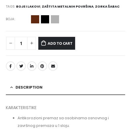
TAGS:
BOJE I LAKOVI
,
ZAŠTITA METALNIH POVRŠINA
,
ZORKA ŠABAC
BOJA
ADD TO CART
DESCRIPTION
KARAKTERISTIKE
Antikorozioni premaz sa osobinama osnovnog i
završnog premaza u 1 sloju.