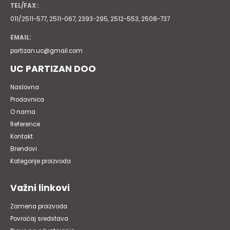
TEL/FAX :
011/2511-577, 2511-067, 2393-295, 2512-553, 2508-737
EMAIL:
partizan.uc@gmail.com
UC PARTIZAN DOO
Naslovna
Prodavnica
O nama
Reference
Kontakt
Brendovi
Kategorije proizvoda
Važni linkovi
Zamena proizvoda
Povraćaj sredstava