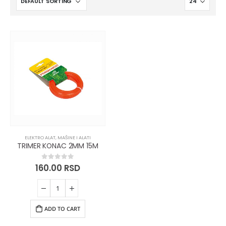
ELEKTRO ALAT
,
MAŠINE I ALATI
TRIMER KONAC 2MM 15M
160.00
RSD
0
out of 5
ADD TO CART