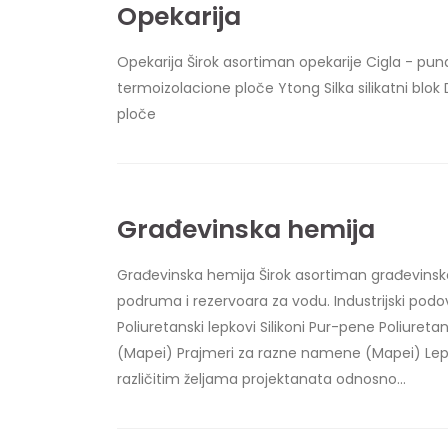
Opekarija
Opekarija Širok asortiman opekarije Cigla - pun
termoizolacione ploče Ytong Silka silikatni blo
ploče
Građevinska hemija
Građevinska hemija Širok asortiman građevinske 
podruma i rezervoara za vodu. Industrijski podovi 
Poliuretanski lepkovi Silikoni Pur-pene Poliure
(Mapei) Prajmeri za razne namene (Mapei) Lep
različitim željama projektanata odnosno...