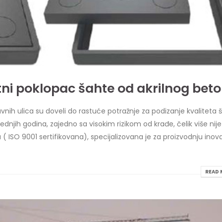
ni poklopac šahte od akrilnog bet
vnih ulica su doveli do rastuće potražnje za podizanje kvaliteta 
njih godina, zajedno sa visokim rizikom od krađe, čelik više nije
 ISO 9001 sertifikovana), specijalizovana je za proizvodnju inova
READ 