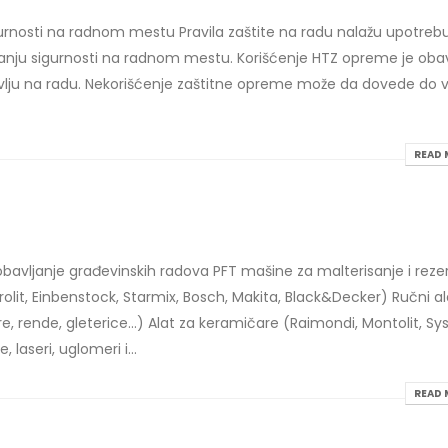
osti na radnom mestu Pravila zaštite na radu nalažu upotrebu 
ećanju sigurnosti na radnom mestu. Korišćenje HTZ opreme je oba
vlju na radu. Nekorišćenje zaštitne opreme može da dovede do ve
READ 
 obavljanje građevinskih radova PFT mašine za malterisanje i reze
yrolit, Einbenstock, Starmix, Bosch, Makita, Black&Decker) Ručni al
re, rende, gleterice...) Alat za keramičare (Raimondi, Montolit, S
 laseri, uglomeri i...
READ 