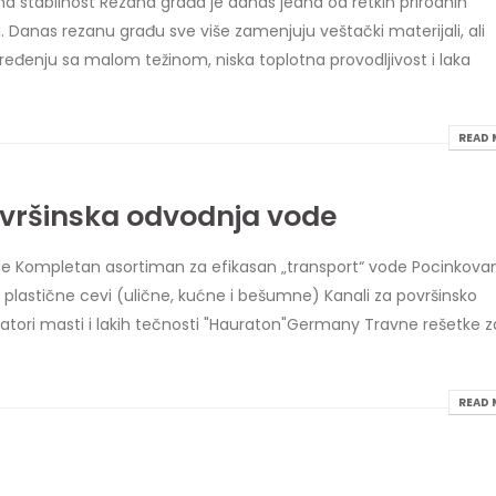
na stabilnost Rezana građa je danas jedna od retkih prirodnih
iji. Danas rezanu građu sve više zamenjuju veštački materijali, ali
ređenju sa malom težinom, niska toplotna provodljivost i laka
READ 
ovršinska odvodnja vode
ode Kompletan asortiman za efikasan „transport“ vode Pocinkova
ione plastične cevi (ulične, kućne i bešumne) Kanali za površinsko
ori masti i lakih tečnosti "Hauraton"Germany Travne rešetke z
READ 