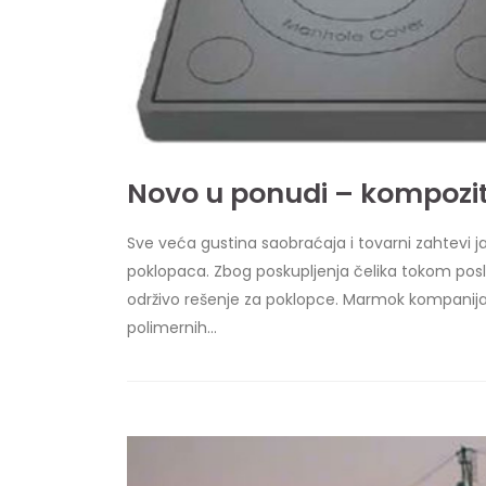
Novo u ponudi – kompozit
Sve veća gustina saobraćaja i tovarni zahtevi ja
poklopaca. Zbog poskupljenja čelika tokom posled
održivo rešenje za poklopce. Marmok kompanija (
polimernih...