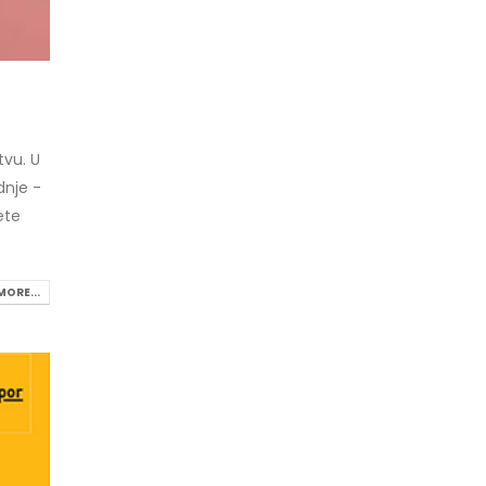
tvu. U
dnje -
ete
MORE...