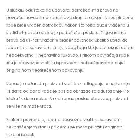
U slučaju odustaka od ugovora, potrošač ima pravo na
povraćaj novca ili na zamenu za drugi proizvod. Iznos plaćene
robe biće vraćen potrošaču nakon što roba bude vraćena u
sedište trgovca odakle je potrošaču i poslata. Trgovac ima
pravo da uskrati vraćanje plaćenog iznosa ukoliko utvrdi da
roba nije u ispravnom stanju, zbog toga što je potrošač robom
neadekvatno ili nepravilno rukovao. Prilikom povraćaja robe
istu je obavezno vratiti u ispravnom i nekorišćenom stanju i
originalnom neoštećenom pakovanju.
Kupac je dužan da proizvod vrati bez odlaganja, a najkasnije
14 dana od dana kada je poslao obrazac za odustajanje. Po
isteku 14 dana nakon što je kupac poslao obrazac, proizvod
se više ne može vratiti.
Prilikom povraćaja, robu je obavezno vratiti u ispravnom i
nekorišćenjom stanju pri čemu se mora priložiti i originalni
fiskalni isečak.