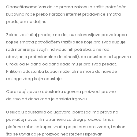
Obaveštavamo Vas da se prema zakonu o zaštiti potrošača
kupovina robe preko Partizan internet prodavnice smatra
prodajom na daljinu.
Zakon za slučaj prodaje na daljinu ustanovljava pravo kupca
koji se smatra potrošačem (fizičko lice koje proizvod kupuje
radi namirenja svojih individualnih potreba, a ne radi
obavljanja profesionalne delatnosti), da odustane od ugovora
u roku od 14 dana od dana kada mu je proizvod predat.
Prilikom odustanka kupac može, ali ne mora da navede
razloge zbog kojih odustaje.
Obrazac/izjava o odustanku ugovora proizvodi pravno
dejstvo od dana kada je poslata trgovcu.
U slučaju odustanka od ugovora, potrošač ima pravo na
povraćaj novca, ili na zamenu za drugi proizvod. Iznos
plaćene robe se kupcu vraća po prijemu proizvoda, i nakon
što se utvrdi da je proizvod neoštećen i ispravan.