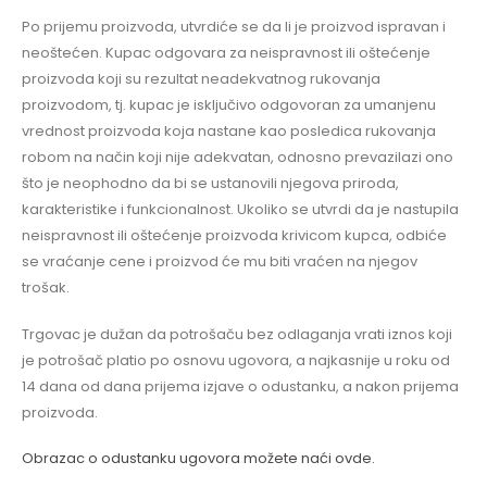
Po prijemu proizvoda, utvrdiće se da li je proizvod ispravan i
neoštećen. Kupac odgovara za neispravnost ili oštećenje
proizvoda koji su rezultat neadekvatnog rukovanja
proizvodom, tj. kupac je isključivo odgovoran za umanjenu
vrednost proizvoda koja nastane kao posledica rukovanja
robom na način koji nije adekvatan, odnosno prevazilazi ono
što je neophodno da bi se ustanovili njegova priroda,
karakteristike i funkcionalnost. Ukoliko se utvrdi da je nastupila
neispravnost ili oštećenje proizvoda krivicom kupca, odbiće
se vraćanje cene i proizvod će mu biti vraćen na njegov
trošak.
Trgovac je dužan da potrošaču bez odlaganja vrati iznos koji
je potrošač platio po osnovu ugovora, a najkasnije u roku od
14 dana od dana prijema izjave o odustanku, a nakon prijema
proizvoda.
Obrazac o odustanku ugovora možete naći ovde.