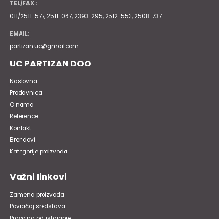
TEL/FAX :
011/2511-577, 2511-067, 2393-295, 2512-553, 2508-737
EMAIL:
partizan.uc@gmail.com
UC PARTIZAN DOO
Naslovna
Prodavnica
O nama
Reference
Kontakt
Brendovi
Kategorije proizvoda
Važni linkovi
Zamena proizvoda
Povraćaj sredstava
Pravo na odustajanje