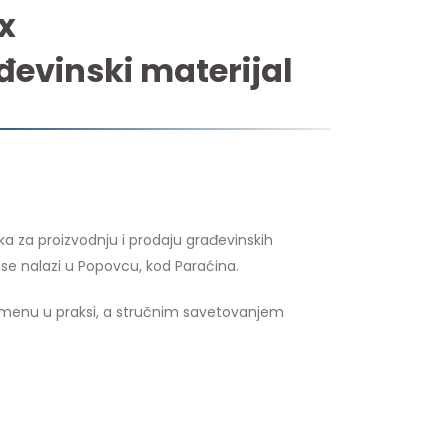
x
đevinski materijal
ka za proizvodnju i prodaju građevinskih
n se nalazi u Popovcu, kod Paraćina.
menu u praksi, a stručnim savetovanjem