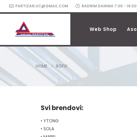
PARTIZAN.UC@GMAIL.COM
RADNIM DANIMA 7:00 - 16:30
Web Shop
Aso
HOME
RÖFIX
Svi brendovi:
• YTONG
• SOLA
• MAPEI