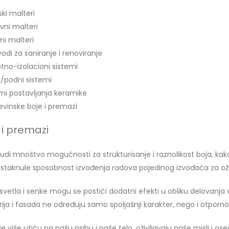
ski malteri
vni malteri
šni malteri
vodi za saniranje i renoviranje
otno-izolacioni sistemi
si/podni sistemi
emi postavljanja keramike
evinske boje i premazi
 i premazi
nudi mnoštvo mogućnosti za strukturisanje i raznolikost boja, kak
 istaknule sposobnost izvođenja radova pojedinog izvođaća za ož
svetla i senke mogu se postići dodatni efekti u obliku delovanja v
rija i fasada ne određuju samo spoljašnji karakter, nego i otporn
ve više utiču na našu psihu i naše telo, oživljavaju naše misli i o