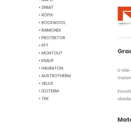
• SINIAT
• RÖFIX
• ROCKWOOL
• RAIMONDI
• PROTEKTOR
• PFT
Grad
• MONTOLIT
• KNAUF
• HAURATON
U više
• AUSTROTHERM
materi
• VELUX
• IZOTERM
Inovat
• TKK
obezbe
Mate