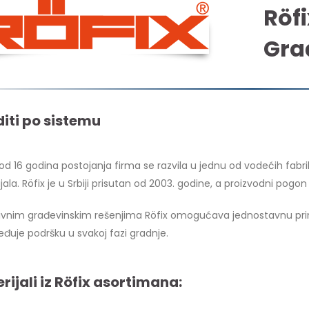
Röfi
Gra
iti po sistemu
 od 16 godina postojanja firma se razvila u jednu od vodećih fabri
jala. Röfix je u Srbiji prisutan od 2003. godine, a proizvodni pogo
ivnim građevinskim rešenjima Röfix omogućava jednostavnu pri
đuje podršku u svakoj fazi gradnje.
rijali iz Röfix asortimana: