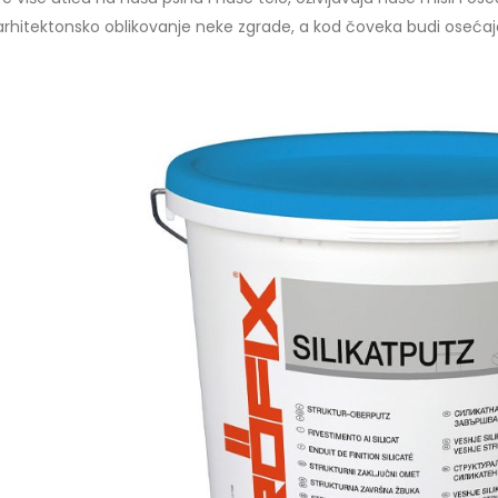
 arhitektonsko oblikovanje neke zgrade, a kod čoveka budi osećaj