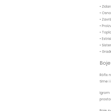
• Zidar
• Osno
• Zavr
• Proiz
• Topl
• Estri
• Sist
• Građ
Boje
Röfix 
time i
Igrom 
prosto
Boje s