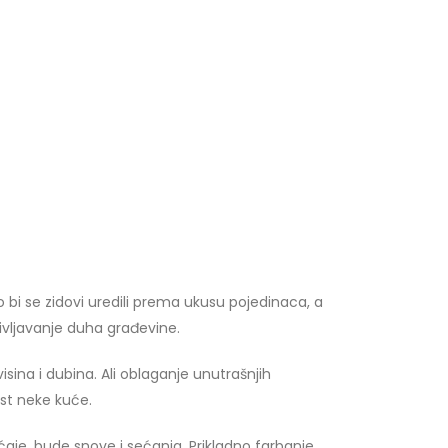
o bi se zidovi uredili prema ukusu pojedinaca, a
ivljavanje duha građevine.
isina i dubina. Ali oblaganje unutrašnjih
ost neke kuće.
sećaje, bude snove i sećanja. Prikladno farbanje