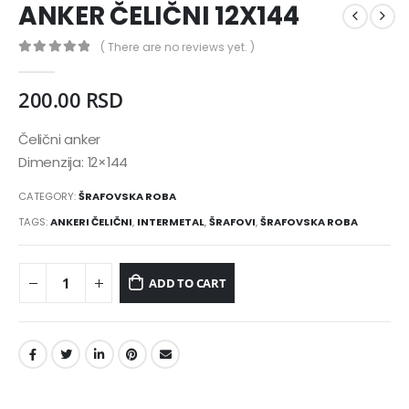
ANKER ČELIČNI 12X144
( There are no reviews yet. )
0
out of 5
200.00
RSD
Čelični anker
Dimenzija: 12×144
CATEGORY:
ŠRAFOVSKA ROBA
TAGS:
ANKERI ČELIČNI
,
INTERMETAL
,
ŠRAFOVI
,
ŠRAFOVSKA ROBA
ADD TO CART