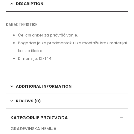
DESCRIPTION
KARAKTERISTIKE
Čelični anker za pričvršćivanje.
Pogodan je za predmontažu i za montažu kroz materijal
koji se fiksira.
Dimenzije: 12×144
ADDITIONAL INFORMATION
REVIEWS (0)
KATEGORIJE PROIZVODA
GRAĐEVINSKA HEMIJA