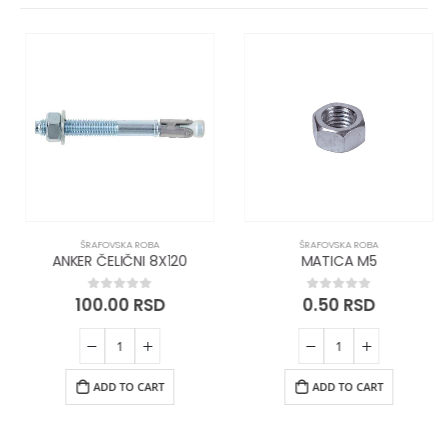
ŠRAFOVSKA ROBA
ŠRAFOVSKA ROBA
ANKER ČELIČNI 8X120
MATICA M5
100.00
RSD
0.50
RSD
0
out of 5
0
out of 5
ADD TO CART
ADD TO CART