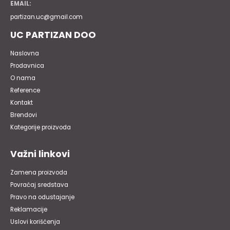
EMAIL:
partizan.uc@gmail.com
UC PARTIZAN DOO
Naslovna
Prodavnica
O nama
Reference
Kontakt
Brendovi
Kategorije proizvoda
Važni linkovi
Zamena proizvoda
Povraćaj sredstava
Pravo na odustajanje
Reklamacije
Uslovi korišćenja