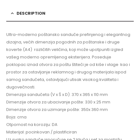
DESCRIPTION
Ultra-moderno poštansko sanduče prefinjenog i elegantnog
dizajna, većih dimenzija pogodnih za poštanske i druge
koverte (A4) različitih veličina, koji može upotpuniti izgled
vašeg moderno opremljenog eksterijera. Poseduje
poklopac iznad otvora za poštu štiteći je od kiše i vlage kao i
prostor za ostavljanje reklamnog i drugog materijala ispod
samog sandučeta, ostavljajući utisak visokog kvaliteta i
dugovečnosti.
Dimenzija sandučeta (V x Š x D): 370 x 365 x 110 mm
Dimenzije otvora za ubacivanje pošte: 330 x 25 mm
Dimenzije otvora za uzimanje pošte: 350x 360 mm
Boja: crna
Otpornost na koroziju: DA
Materijal: pocinkovan / plastificiran
Uz svako sanduče isporučuje se 2 ključa i set za montažu.