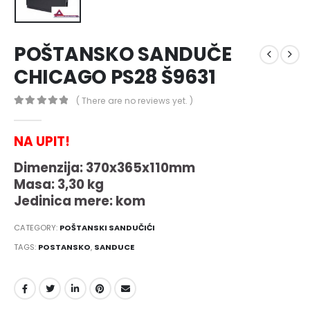
POŠTANSKO SANDUČE
CHICAGO PS28 Š9631
( There are no reviews yet. )
0
out of 5
NA UPIT!
Dimenzija:
370x365x110mm
Masa:
3,30 kg
Jedinica mere:
kom
CATEGORY:
POŠTANSKI SANDUČIĆI
TAGS:
POSTANSKO
,
SANDUCE