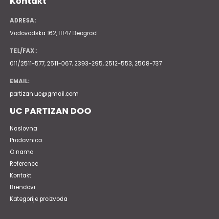
Kontakt
ADRESA:
Vodovodska 162, 11147 Beograd
TEL/FAX :
011/2511-577, 2511-067, 2393-295, 2512-553, 2508-737
EMAIL:
partizan.uc@gmail.com
UC PARTIZAN DOO
Naslovna
Prodavnica
O nama
Reference
Kontakt
Brendovi
Kategorije proizvoda