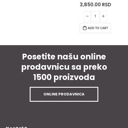
3,850.00
RSD
0
out of 5
ADD TO CART
Posetite našu online
prodavnicu sa preko
1500 proizvoda
ONLINE PRODAVNICA