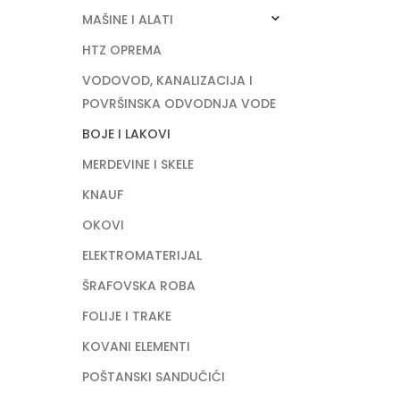
MAŠINE I ALATI
HTZ OPREMA
VODOVOD, KANALIZACIJA I
POVRŠINSKA ODVODNJA VODE
BOJE I LAKOVI
MERDEVINE I SKELE
KNAUF
OKOVI
ELEKTROMATERIJAL
ŠRAFOVSKA ROBA
FOLIJE I TRAKE
KOVANI ELEMENTI
POŠTANSKI SANDUČIĆI