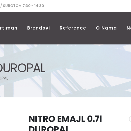
 / SUBOTOM 7:30 - 14:30
rtiman
Brendovi
Reference
O Nama
N
 DUROPAL
OPAL
NITRO EMAJL 0.7l
DUROPAL