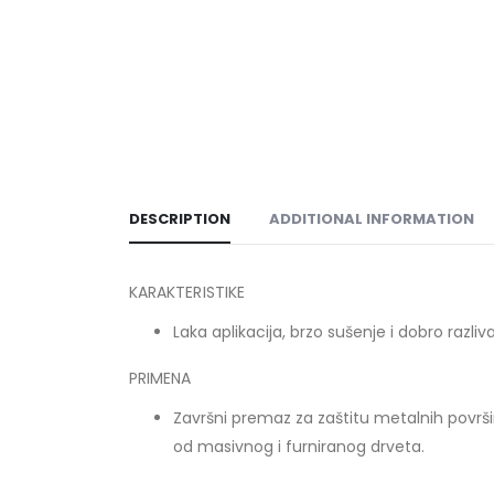
DESCRIPTION
ADDITIONAL INFORMATION
KARAKTERISTIKE
Laka aplikacija, brzo sušenje i dobro razliv
PRIMENA
Završni premaz za zaštitu metalnih površ
od masivnog i furniranog drveta.