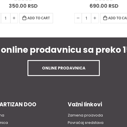
0
out of 5
0
out of 5
690.00
RSD
940.00
RSD
ADD TO CART
ADD TO CA
 online prodavnicu sa preko 
ONLINE PRODAVNICA
PARTIZAN DOO
Važni linkovi
na
Zamena proizvoda
nica
Povraćaj sredstava