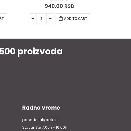
0
out of 5
800.00
RSD
RT
SELECT OPTIONS
1500 proizvoda
Radno vreme
ponedeljak/petak
Stovarište 7:00h - 16:00h