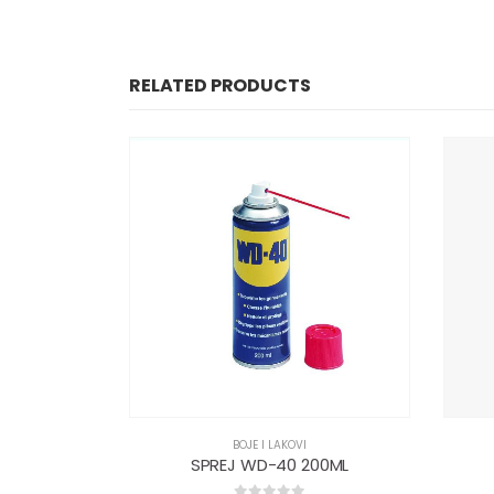
RELATED PRODUCTS
BOJE I LAKOVI
00ML
ANTIROST 1l
SPREJ