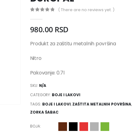
( There are no reviews yet. )
0
out of 5
980.00
RSD
Produkt za zaštitu metalnih površina
Nitro
Pakovanje: 0.7l
SKU:
N/A
CATEGORY:
BOJE I LAKOVI
TAGS:
BOJE I LAKOVI
,
ZAŠTITA METALNIH POVRŠINA
,
ZORKA ŠABAC
BOJA