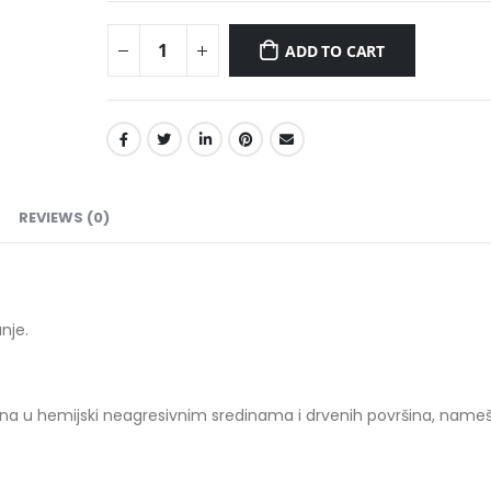
ADD TO CART
REVIEWS (0)
anje.
ina u hemijski neagresivnim sredinama i drvenih površina, name