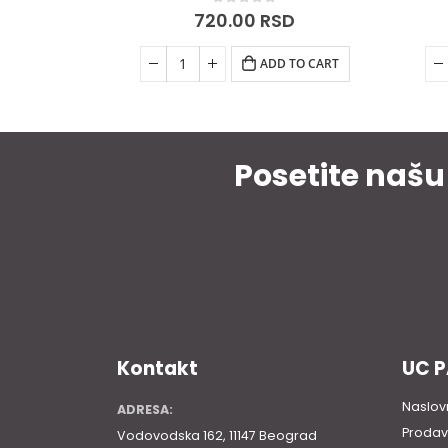
0
out of 5
D
350.00
RSD
 TO CART
ADD TO CART
Posetite našu
Kontakt
UC 
Naslov
ADRESA:
Prodav
Vodovodska 162, 11147 Beograd