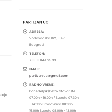
PARTIZAN UC
ADRESA:
Vodovodska 162, 11147
Beograd
TELEFON:
+381 11 844 25 33
EMAIL:
partizan.uc@gmail.com
RADNO VREME:
Ponedeljak/Petak Stovarište
štaja
07:00h - 16:00h / Subota 07:30h
- 14:30h Prodavnica 08:00h -
15:00h Subota 08:00h - 13:00h